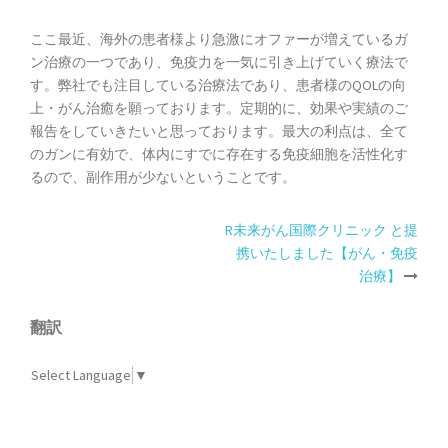
ここ最近、海外の患者様より急激にオファーが増えているガ
ン治療の一つであり、免疫力を一気に引き上げていく療法で
す。弊社でも注目している治療法であり、患者様のQOLの向
上・がん治癒を願っております。定期的に、効果や実績のご
報告をしていきたいと思っております。最大の利点は、全て
のガンに有効で、体内にすでに存在する免疫細胞を活性化す
るので、副作用が少ないということです。
R未来がん国際クリニック と提
投
携いたしました【がん・免疫
治療】
稿
翻訳
ナ
ビ
Select Language
▼
ゲ